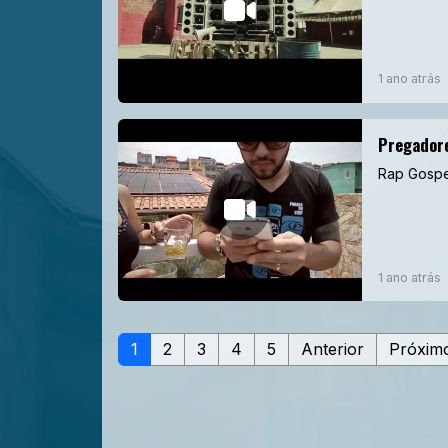
1 ano atrás
Pregadore
Rap Gospe
1 ano atrás
1
2
3
4
5
Anterior
Próxim