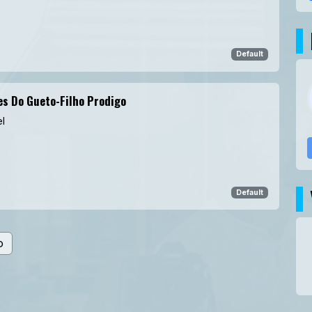
Default
s Do Gueto-Filho Prodigo
l
Default
o