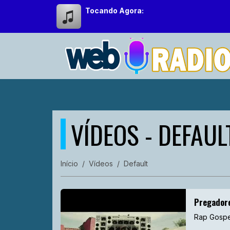
Tocando Agora:
VÍDEOS - DEFAUL
Início
Vídeos
Default
Pregador
Rap Gospe